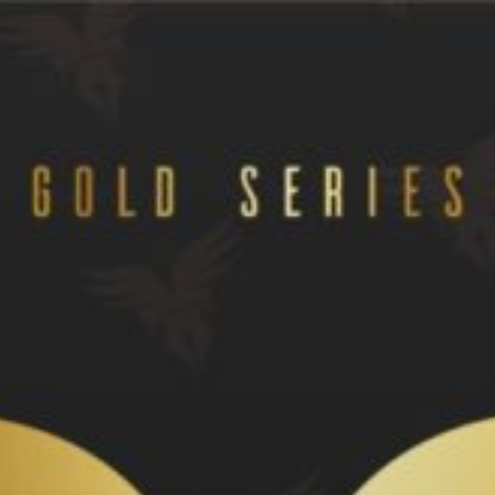
İçeriğe
geç