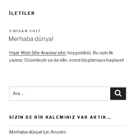
İLETILER
YAYIM
3 NISAN 2017
TARIHI
Merhaba dünya!
Hazır Web Site Aracınız site
, hoşgeldiniz. Bu sizin ilk
yazınız. Düzenleyin ya da silin, sonra bloglamaya başlayın!
Ara:
Ara
SIZIN DE BIR KALEMINIZ VAR ARTIK…
Merhaba dünya!
için
Anonim